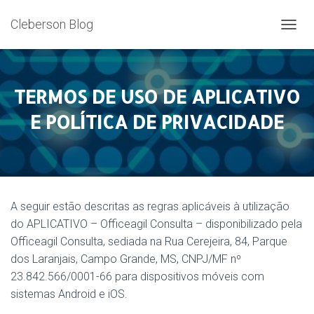
Cleberson Blog
A
L
T
E
R
TERMOS DE USO DE APLICATIVO
N
E POLÍTICA DE PRIVACIDADE
A
R
N
A
V
E
G
A seguir estão descritas as regras aplicáveis à utilização
A
Ç
do APLICATIVO – Officeagil Consulta – disponibilizado pela
Ã
Officeagil Consulta, sediada na Rua Cerejeira, 84, Parque
O
dos Laranjais, Campo Grande, MS, CNPJ/MF nº
23.842.566/0001-66 para dispositivos móveis com
sistemas Android e iOS.