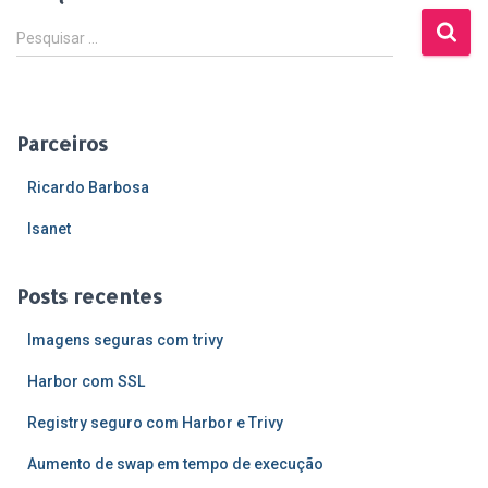
P
Pesquisar …
e
s
q
u
Parceiros
i
s
Ricardo Barbosa
a
r
Isanet
p
o
Posts recentes
r
:
Imagens seguras com trivy
Harbor com SSL
Registry seguro com Harbor e Trivy
Aumento de swap em tempo de execução