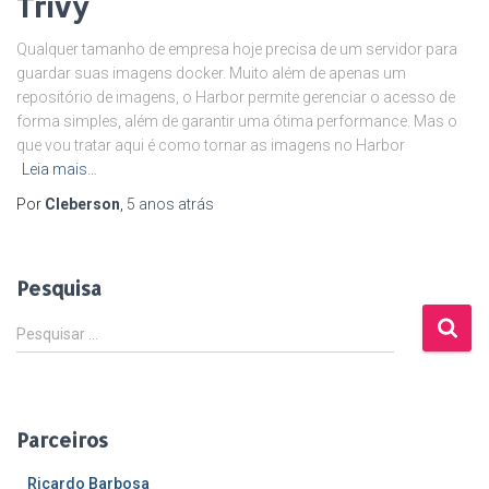
Trivy
Qualquer tamanho de empresa hoje precisa de um servidor para
guardar suas imagens docker. Muito além de apenas um
repositório de imagens, o Harbor permite gerenciar o acesso de
forma simples, além de garantir uma ótima performance. Mas o
que vou tratar aqui é como tornar as imagens no Harbor
Leia mais…
Por
Cleberson
,
5 anos
atrás
Pesquisa
P
Pesquisar …
e
s
q
u
Parceiros
i
s
Ricardo Barbosa