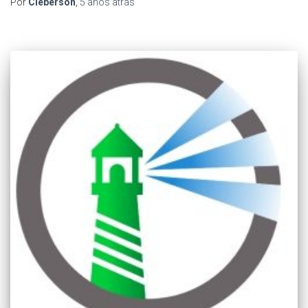
Por
Cleberson
,
5 anos
atrás