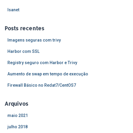
a
r
Isanet
p
o
Posts recentes
r
:
Imagens seguras com trivy
Harbor com SSL
Registry seguro com Harbor e Trivy
Aumento de swap em tempo de execução
Firewall Básico no Redat7/CentOS7
Arquivos
maio 2021
julho 2018