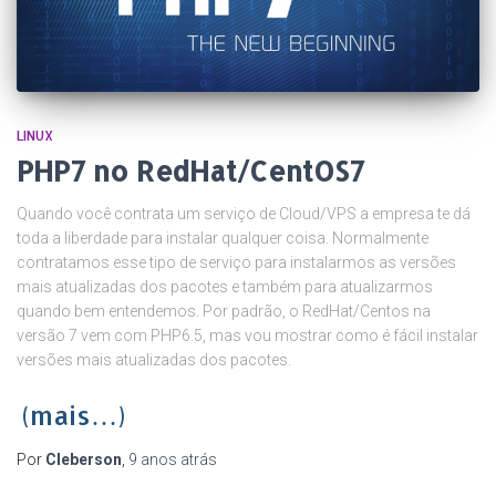
LINUX
PHP7 no RedHat/CentOS7
Quando você contrata um serviço de Cloud/VPS a empresa te dá
toda a liberdade para instalar qualquer coisa. Normalmente
contratamos esse tipo de serviço para instalarmos as versões
mais atualizadas dos pacotes e também para atualizarmos
quando bem entendemos. Por padrão, o RedHat/Centos na
versão 7 vem com PHP6.5, mas vou mostrar como é fácil instalar
versões mais atualizadas dos pacotes.
(mais…)
Por
Cleberson
,
9 anos
atrás