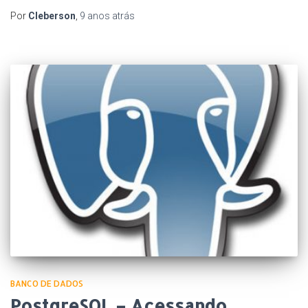
Por
Cleberson
,
9 anos
atrás
BANCO DE DADOS
PostgreSQL – Acessando