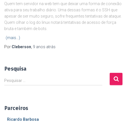
Quem tem servidor na web tem que deixar uma forma de conexão
ativa para seu trabalho diário. Uma dessas formas é o SSH que
apesar de ser muito seguro, sofre frequentes tentativas de ataque.
Quem olhar o log do linux notará tentativas de acesso de força
bruta e também de bots.
(mais…)
Por
Cleberson
,
9 anos
atrás
Pesquisa
P
Pesquisar …
e
s
q
u
Parceiros
i
s
Ricardo Barbosa
a