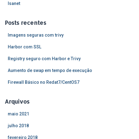
r
Isanet
p
o
Posts recentes
r
:
Imagens seguras com trivy
Harbor com SSL
Registry seguro com Harbor e Trivy
Aumento de swap em tempo de execução
Firewall Básico no Redat7/CentOS7
Arquivos
maio 2021
julho 2018
fevereiro 2018