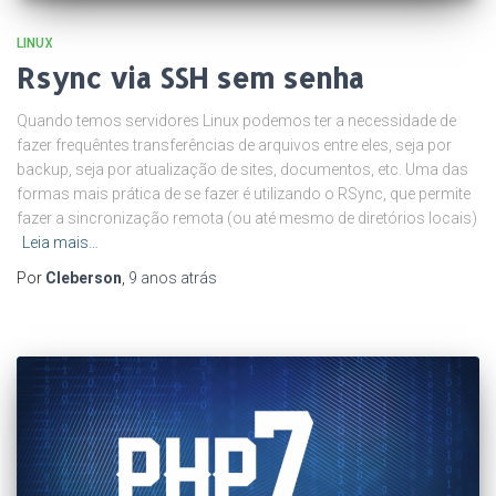
LINUX
Rsync via SSH sem senha
Quando temos servidores Linux podemos ter a necessidade de
fazer frequêntes transferências de arquivos entre eles, seja por
backup, seja por atualização de sites, documentos, etc. Uma das
formas mais prática de se fazer é utilizando o RSync, que permite
fazer a sincronização remota (ou até mesmo de diretórios locais)
Leia mais…
Por
Cleberson
,
9 anos
atrás