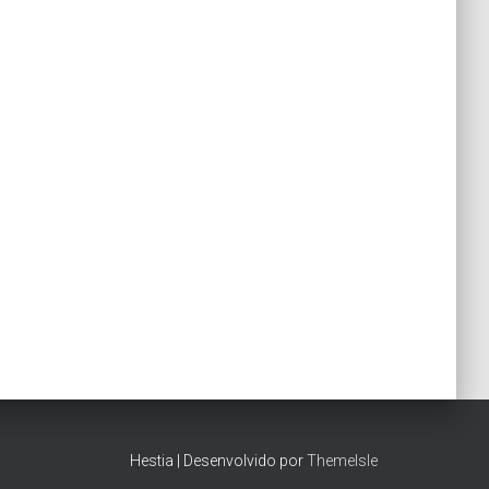
Hestia | Desenvolvido por
ThemeIsle