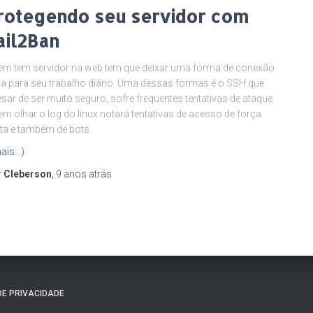
rotegendo seu servidor com
ail2Ban
m tem servidor na web tem que deixar uma forma de conexão
va para seu trabalho diário. Uma dessas formas é o SSH que
sar de ser muito seguro, sofre frequentes tentativas de ataque.
m olhar o log do linux notará tentativas de acesso de força
ta e também de bots.
ais…)
r
Cleberson
,
9 anos
atrás
DE PRIVACIDADE