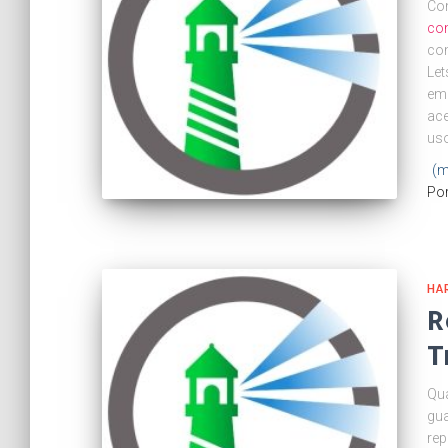
Com
com
com
Let
em 
ace
uso
(m
Po
HA
R
T
Qua
gua
rep