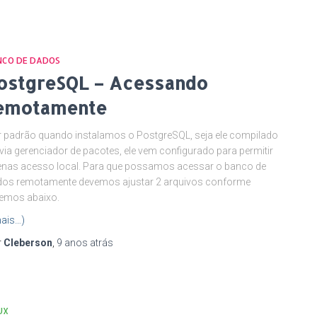
NCO DE DADOS
ostgreSQL – Acessando
emotamente
 padrão quando instalamos o PostgreSQL, seja ele compilado
via gerenciador de pacotes, ele vem configurado para permitir
nas acesso local. Para que possamos acessar o banco de
dos remotamente devemos ajustar 2 arquivos conforme
emos abaixo.
ais…)
r
Cleberson
,
9 anos
atrás
UX