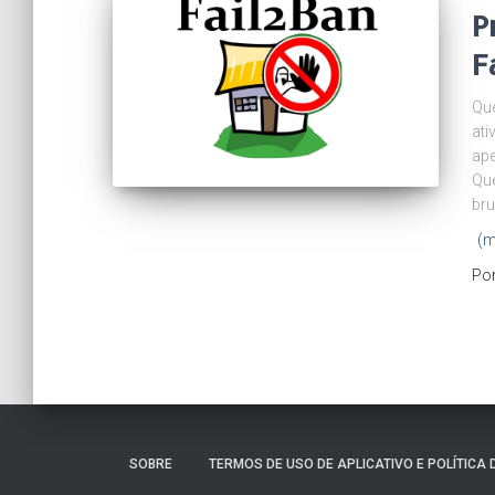
P
F
Que
ati
ape
Que
bru
(m
Po
SOBRE
TERMOS DE USO DE APLICATIVO E POLÍTICA 