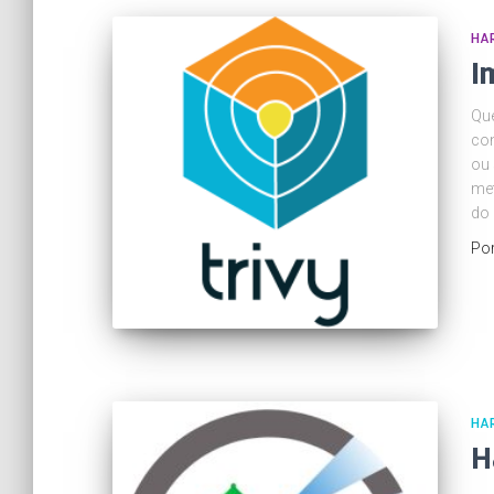
HA
I
Que
con
ou
met
do 
Po
HA
H