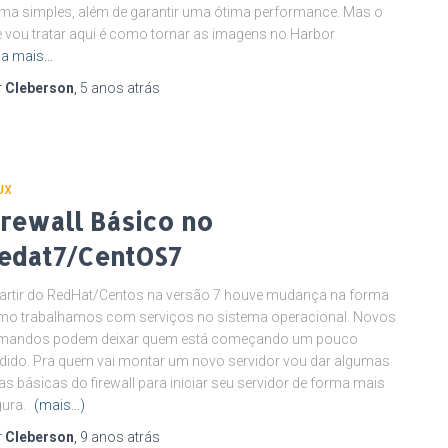
ma simples, além de garantir uma ótima performance. Mas o
 vou tratar aqui é como tornar as imagens no Harbor
ia mais…
r
Cleberson
,
5 anos
atrás
UX
irewall Básico no
edat7/CentOS7
artir do RedHat/Centos na versão 7 houve mudança na forma
mo trabalhamos com serviços no sistema operacional. Novos
mandos podem deixar quem está começando um pouco
dido. Pra quem vai montar um novo servidor vou dar algumas
as básicas do firewall para iniciar seu servidor de forma mais
gura.
(mais…)
r
Cleberson
,
9 anos
atrás