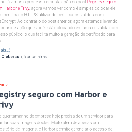
o já vimos o processo de instalação no post
Registry seguro
 Harbor e Trivy
, agora vamos ver como é simples colocar ele
 certificado HTTPS utilizando certificados válidos com
sEncrypt. Ao contrário do post anterior, agora estamos levando
consideração que você está colocando em uma url válida com
sso público, o que facilita muito a geração de certificado para
.
ais…)
r
Cleberson
,
5 anos
atrás
RBOR
egistry seguro com Harbor e
rivy
lquer tamanho de empresa hoje precisa de um servidor para
rdar suas imagens docker. Muito além de apenas um
ositório de imagens, o Harbor permite gerenciar o acesso de