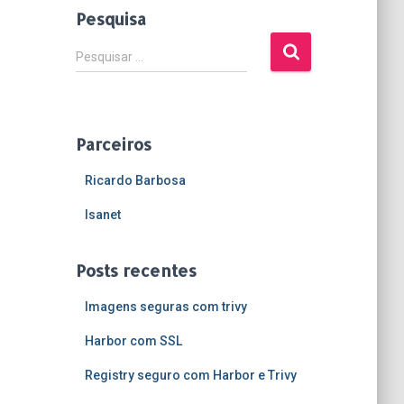
Pesquisa
P
Pesquisar …
e
s
q
u
Parceiros
i
s
Ricardo Barbosa
a
r
Isanet
p
o
Posts recentes
r
:
Imagens seguras com trivy
Harbor com SSL
Registry seguro com Harbor e Trivy