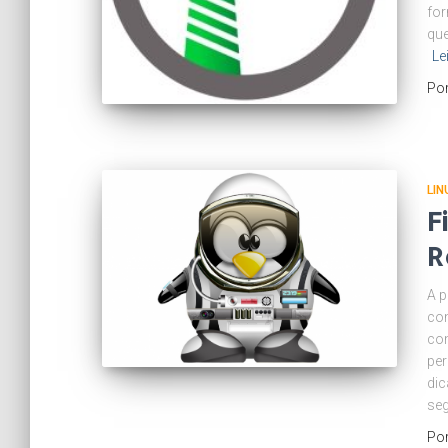
for
que
Le
Po
LIN
F
R
A p
co
co
per
dic
se
Po