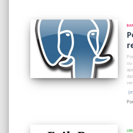
BA
P
r
Por
ou 
ape
da
ver
(m
Po
LIN